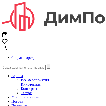
е
Фирмы города
Афиша
Все мероприятия
Кинотеатры
Концерты
Театры
Моб.приложение
Погода
Поддержка