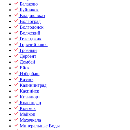
Балаково
Буйнакск
Владикавказ
Волгоград
Волгодонск
Волжский
Геленджик
Горячий ключ
Грозный
Дербент
Домбай
Ейск
Избербаш
Казань
Калининград
Каспийск
Кизилюрт
Краснодар
Крымск
Майкоп
Махачкала
Минеральные Воды