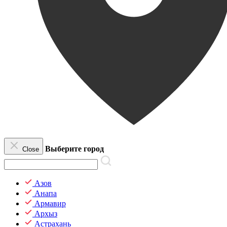
Выберите город
Close
Азов
Анапа
Армавир
Архыз
Астрахань