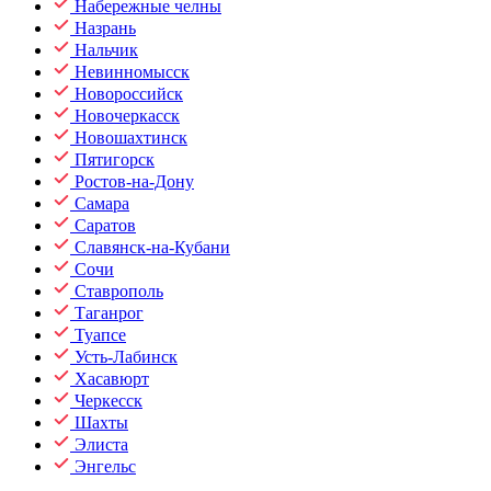
Набережные челны
Назрань
Нальчик
Невинномысск
Новороссийск
Новочеркасск
Новошахтинск
Пятигорск
Ростов-на-Дону
Самара
Саратов
Славянск-на-Кубани
Сочи
Ставрополь
Таганрог
Туапсе
Усть-Лабинск
Хасавюрт
Черкесск
Шахты
Элиста
Энгельс