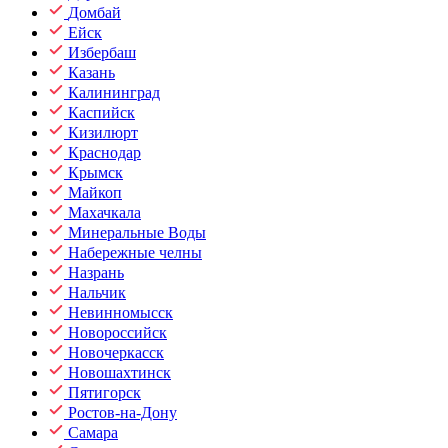
Домбай
Ейск
Избербаш
Казань
Калининград
Каспийск
Кизилюрт
Краснодар
Крымск
Майкоп
Махачкала
Минеральные Воды
Набережные челны
Назрань
Нальчик
Невинномысск
Новороссийск
Новочеркасск
Новошахтинск
Пятигорск
Ростов-на-Дону
Самара