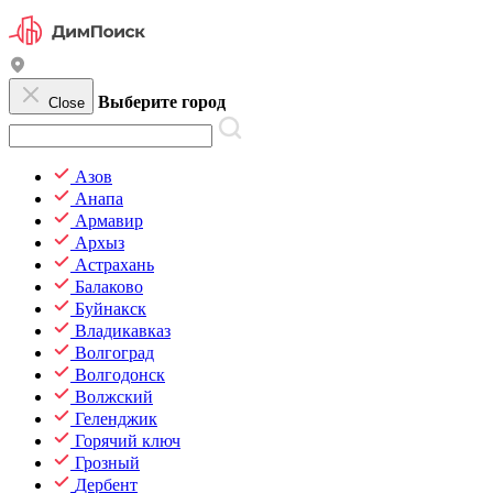
Выберите город
Close
Азов
Анапа
Армавир
Архыз
Астрахань
Балаково
Буйнакск
Владикавказ
Волгоград
Волгодонск
Волжский
Геленджик
Горячий ключ
Грозный
Дербент