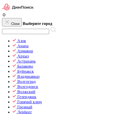
Выберите город
Close
Азов
Анапа
Армавир
Архыз
Астрахань
Балаково
Буйнакск
Владикавказ
Волгоград
Волгодонск
Волжский
Геленджик
Горячий ключ
Грозный
Дербент