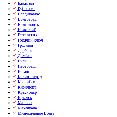
Балаково
Буйнакск
Владикавказ
Волгоград
Волгодонск
Волжский
Геленджик
Горячий ключ
Грозный
Дербент
Домбай
Ейск
Избербаш
Казань
Калининград
Каспийск
Кизилюрт
Краснодар
Крымск
Майкоп
Махачкала
Минеральные Воды