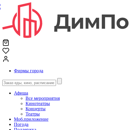
е
Фирмы города
Афиша
Все мероприятия
Кинотеатры
Концерты
Театры
Моб.приложение
Погода
Поддержка