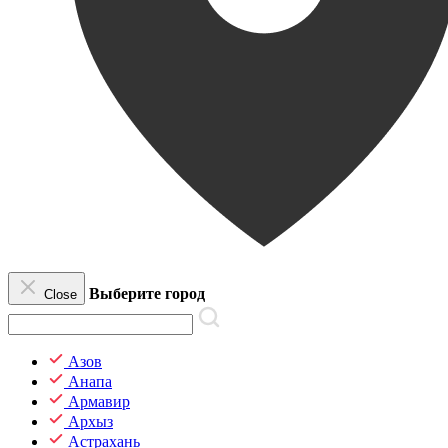
Выберите город
Close
Азов
Анапа
Армавир
Архыз
Астрахань