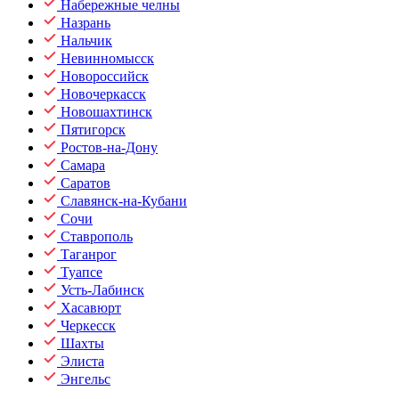
Набережные челны
Назрань
Нальчик
Невинномысск
Новороссийск
Новочеркасск
Новошахтинск
Пятигорск
Ростов-на-Дону
Самара
Саратов
Славянск-на-Кубани
Сочи
Ставрополь
Таганрог
Туапсе
Усть-Лабинск
Хасавюрт
Черкесск
Шахты
Элиста
Энгельс