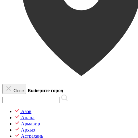
Выберите город
Close
Азов
Анапа
Армавир
Архыз
Астрахань