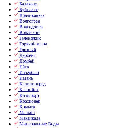
Балаково
Буйнакск
Владикавказ
Волгоград
Волгодонск
Волжский
Геленджик
Горячий ключ
Грозный
Дербент
Домбай
Ейск
Избербаш
Казань
Калининград
Каспийск
Кизилюрт
Краснодар
Крымск
Майкоп
Махачкала
Минеральные Воды