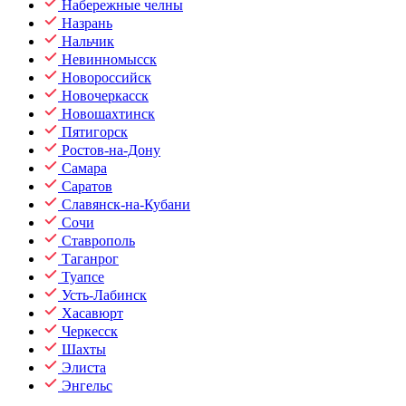
Набережные челны
Назрань
Нальчик
Невинномысск
Новороссийск
Новочеркасск
Новошахтинск
Пятигорск
Ростов-на-Дону
Самара
Саратов
Славянск-на-Кубани
Сочи
Ставрополь
Таганрог
Туапсе
Усть-Лабинск
Хасавюрт
Черкесск
Шахты
Элиста
Энгельс