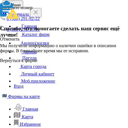
Меню
Выберите номер
Махачкала
8 (988) 291-92-22
Главная
Спасибо, что помогаете сделать наш сервис ещё
8 (988) 293-10-99
лучше!
Каталог фирм
Отменить
Акции/скидки
Мы получили информацию о наличии ошибки в описании
фирмы. В ближайшее время мы ее исправим.
Афиша
Погода
Вернуться к фирме
Карта города
Личный кабинет
Моб.приложение
Вход
Фирмы на карте
Главная
Карта
Избранное