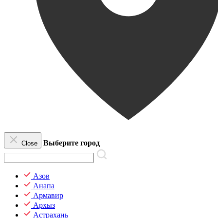
Выберите город
Close
Азов
Анапа
Армавир
Архыз
Астрахань