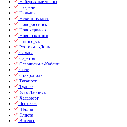
Набережные челны
Назрань
Нальчик
Невинномысск
Новороссийск
Новочеркасск
Новошахтинск
Пятигорск
Ростов-на-Дону
Самара
Саратов
Славянск-на-Кубани
Сочи
Ставрополь
Таганрог
Туапсе
Усть-Лабинск
Хасавюрт
Черкесск
Шахты
Элиста
Энгельс