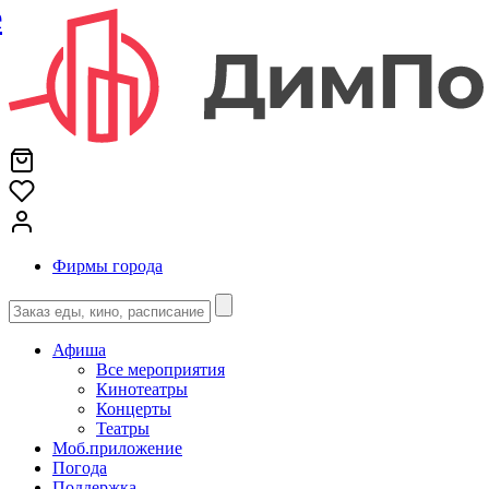
е
Фирмы города
Афиша
Все мероприятия
Кинотеатры
Концерты
Театры
Моб.приложение
Погода
Поддержка