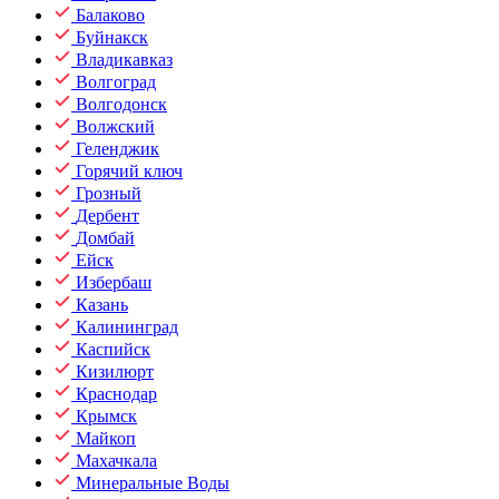
Балаково
Буйнакск
Владикавказ
Волгоград
Волгодонск
Волжский
Геленджик
Горячий ключ
Грозный
Дербент
Домбай
Ейск
Избербаш
Казань
Калининград
Каспийск
Кизилюрт
Краснодар
Крымск
Майкоп
Махачкала
Минеральные Воды