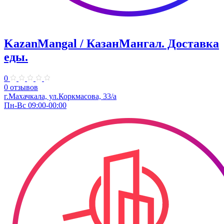
KazanMangal / КазанМангал. Доставка
еды.
0
0 отзывов
г.Махачкала, ул.Коркмасова, 33/а
Пн-Вс 09:00-00:00