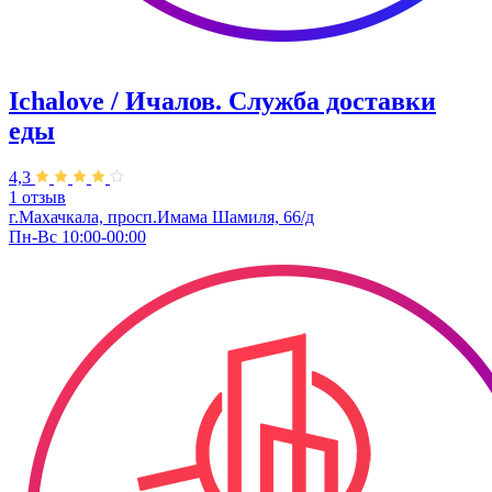
Ichalove / Ичалов. Служба доставки
еды
4,3
1 отзыв
г.Махачкала, ​просп.Имама Шамиля, 66/д
Пн-Вс 10:00-00:00