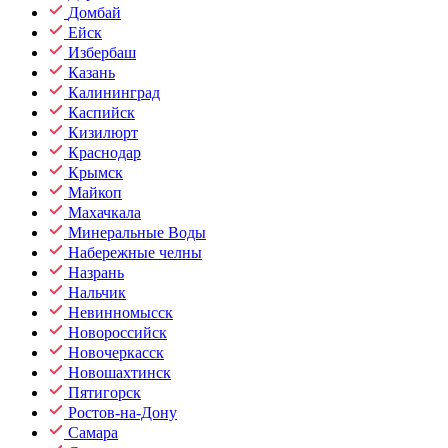
Домбай
Ейск
Избербаш
Казань
Калининград
Каспийск
Кизилюрт
Краснодар
Крымск
Майкоп
Махачкала
Минеральные Воды
Набережные челны
Назрань
Нальчик
Невинномысск
Новороссийск
Новочеркасск
Новошахтинск
Пятигорск
Ростов-на-Дону
Самара