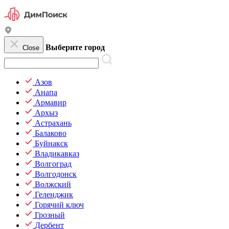
Выберите город
Close
Азов
Анапа
Армавир
Архыз
Астрахань
Балаково
Буйнакск
Владикавказ
Волгоград
Волгодонск
Волжский
Геленджик
Горячий ключ
Грозный
Дербент