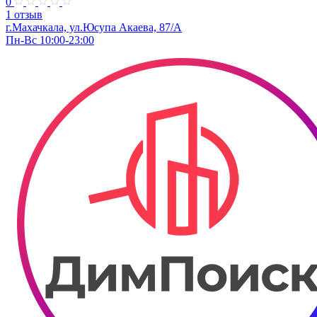
0
1 отзыв
г.Махачкала, ул.Юсупа Акаева, 87/А
Пн-Вс 10:00-23:00