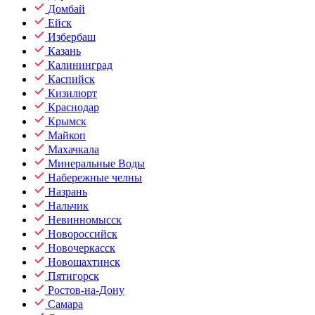
Домбай
Ейск
Избербаш
Казань
Калининград
Каспийск
Кизилюрт
Краснодар
Крымск
Майкоп
Махачкала
Минеральные Воды
Набережные челны
Назрань
Нальчик
Невинномысск
Новороссийск
Новочеркасск
Новошахтинск
Пятигорск
Ростов-на-Дону
Самара