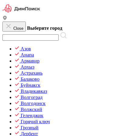
Выберите город
Close
Азов
Анапа
Армавир
Архыз
Астрахань
Балаково
Буйнакск
Владикавказ
Волгоград
Волгодонск
Волжский
Геленджик
Горячий ключ
Грозный
Дербент