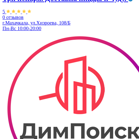
5
0 отзывов
г.Махачкала, ул.Хизроева, 108/Б
Пн-Вс 10:00-20:00