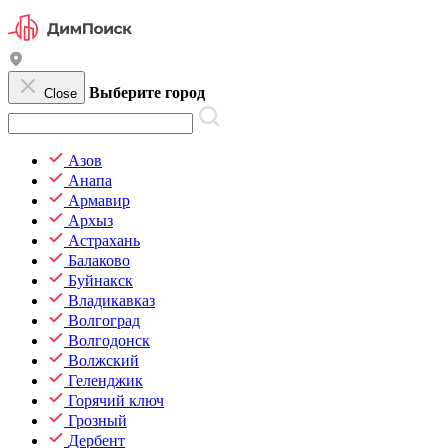
Выберите город
Close
Азов
Анапа
Армавир
Архыз
Астрахань
Балаково
Буйнакск
Владикавказ
Волгоград
Волгодонск
Волжский
Геленджик
Горячий ключ
Грозный
Дербент