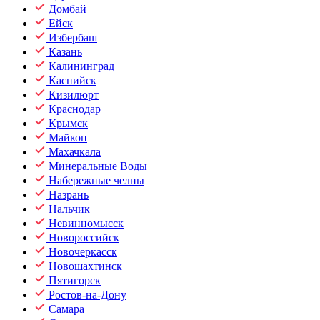
Домбай
Ейск
Избербаш
Казань
Калининград
Каспийск
Кизилюрт
Краснодар
Крымск
Майкоп
Махачкала
Минеральные Воды
Набережные челны
Назрань
Нальчик
Невинномысск
Новороссийск
Новочеркасск
Новошахтинск
Пятигорск
Ростов-на-Дону
Самара