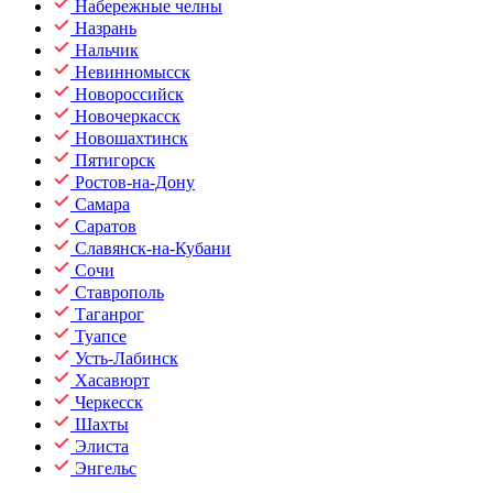
Набережные челны
Назрань
Нальчик
Невинномысск
Новороссийск
Новочеркасск
Новошахтинск
Пятигорск
Ростов-на-Дону
Самара
Саратов
Славянск-на-Кубани
Сочи
Ставрополь
Таганрог
Туапсе
Усть-Лабинск
Хасавюрт
Черкесск
Шахты
Элиста
Энгельс