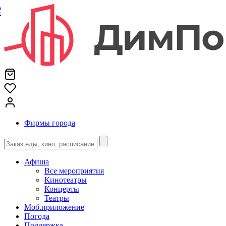
е
Фирмы города
Афиша
Все мероприятия
Кинотеатры
Концерты
Театры
Моб.приложение
Погода
Поддержка