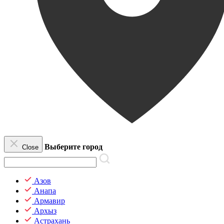
Выберите город
Close
Азов
Анапа
Армавир
Архыз
Астрахань