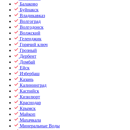
Балаково
Буйнакск
Владикавказ
Волгоград
Волгодонск
Волжский
Геленджик
Горячий ключ
Грозный
Дербент
Домбай
Ейск
Избербаш
Казань
Калининград
Каспийск
Кизилюрт
Краснодар
Крымск
Майкоп
Махачкала
Минеральные Воды