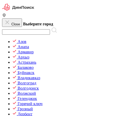
Выберите город
Close
Азов
Анапа
Армавир
Архыз
Астрахань
Балаково
Буйнакск
Владикавказ
Волгоград
Волгодонск
Волжский
Геленджик
Горячий ключ
Грозный
Дербент