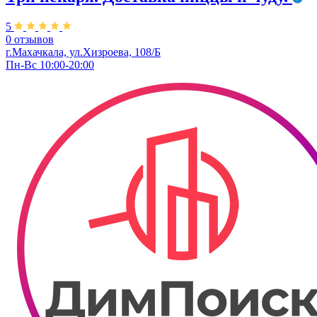
5
0 отзывов
г.Махачкала, ул.Хизроева, 108/Б
Пн-Вс 10:00-20:00