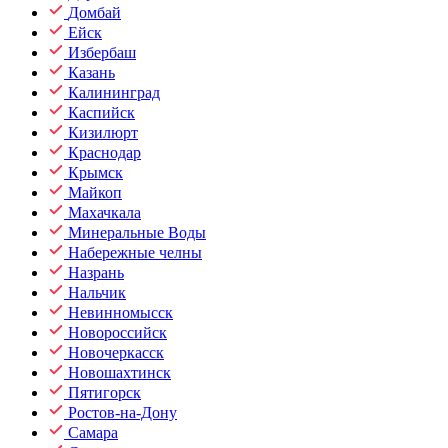
Домбай
Ейск
Избербаш
Казань
Калининград
Каспийск
Кизилюрт
Краснодар
Крымск
Майкоп
Махачкала
Минеральные Воды
Набережные челны
Назрань
Нальчик
Невинномысск
Новороссийск
Новочеркасск
Новошахтинск
Пятигорск
Ростов-на-Дону
Самара