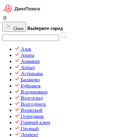
Выберите город
Close
Азов
Анапа
Армавир
Архыз
Астрахань
Балаково
Буйнакск
Владикавказ
Волгоград
Волгодонск
Волжский
Геленджик
Горячий ключ
Грозный
Дербент