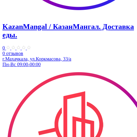
KazanMangal / КазанМангал. Доставка
еды.
0
0 отзывов
г.Махачкала, ул.Коркмасова, 33/а
Пн-Вс 09:00-00:00