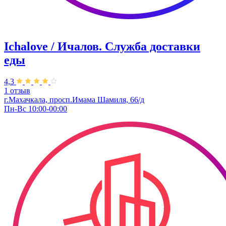
Ichalove / Ичалов. Служба доставки
еды
4,3
1 отзыв
г.Махачкала, ​просп.Имама Шамиля, 66/д
Пн-Вс 10:00-00:00