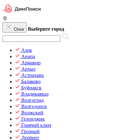
Выберите город
Close
Азов
Анапа
Армавир
Архыз
Астрахань
Балаково
Буйнакск
Владикавказ
Волгоград
Волгодонск
Волжский
Геленджик
Горячий ключ
Грозный
Дербент