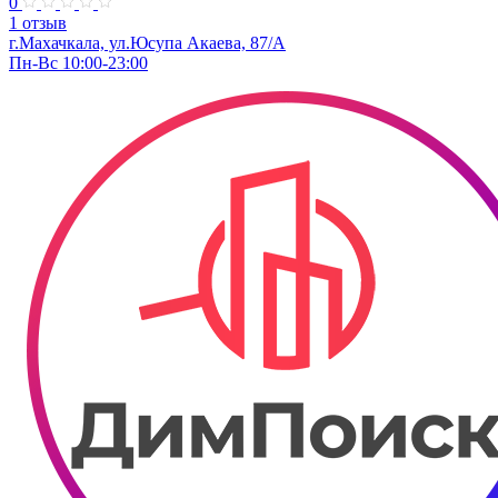
0
1 отзыв
г.Махачкала, ул.Юсупа Акаева, 87/А
Пн-Вс 10:00-23:00