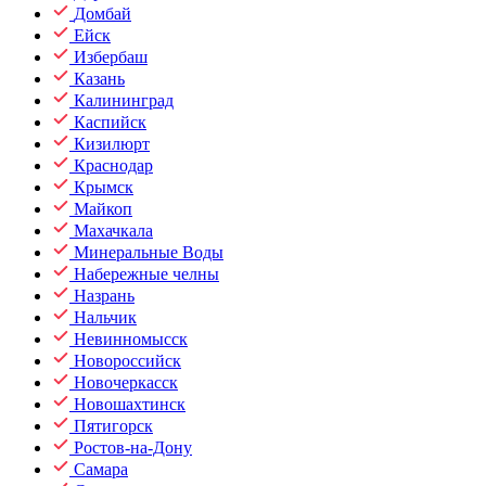
Домбай
Ейск
Избербаш
Казань
Калининград
Каспийск
Кизилюрт
Краснодар
Крымск
Майкоп
Махачкала
Минеральные Воды
Набережные челны
Назрань
Нальчик
Невинномысск
Новороссийск
Новочеркасск
Новошахтинск
Пятигорск
Ростов-на-Дону
Самара