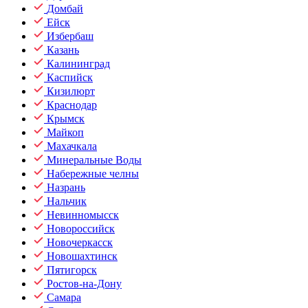
Домбай
Ейск
Избербаш
Казань
Калининград
Каспийск
Кизилюрт
Краснодар
Крымск
Майкоп
Махачкала
Минеральные Воды
Набережные челны
Назрань
Нальчик
Невинномысск
Новороссийск
Новочеркасск
Новошахтинск
Пятигорск
Ростов-на-Дону
Самара