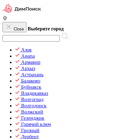
Выберите город
Close
Азов
Анапа
Армавир
Архыз
Астрахань
Балаково
Буйнакск
Владикавказ
Волгоград
Волгодонск
Волжский
Геленджик
Горячий ключ
Грозный
Дербент