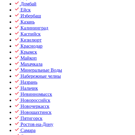
Домбай
Ейск
Избербаш
Казань
Калининград
Каспийск
Кизилюрт
Краснодар
Крымск
Майкоп
Махачкала
Минеральные Воды
Набережные челны
Назрань
Нальчик
Невинномысск
Новороссийск
Новочеркасск
Новошахтинск
Пятигорск
Ростов-на-Дону
Самара