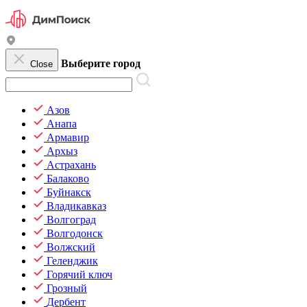
Выберите город
Close
Азов
Анапа
Армавир
Архыз
Астрахань
Балаково
Буйнакск
Владикавказ
Волгоград
Волгодонск
Волжский
Геленджик
Горячий ключ
Грозный
Дербент