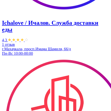
Ichalove / Ичалов. Служба доставки
еды
4,3
1 отзыв
г.Махачкала, ​просп.Имама Шамиля, 66/д
Пн-Вс 10:00-00:00