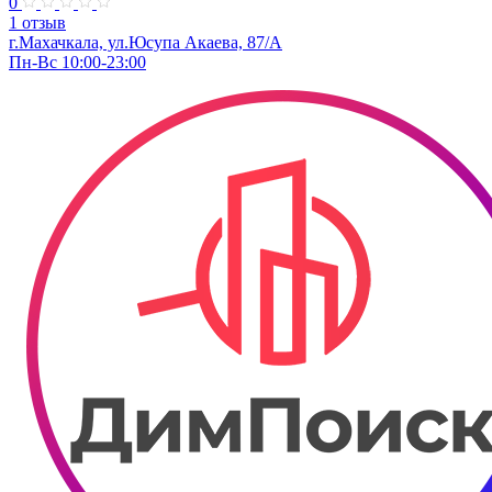
0
1 отзыв
г.Махачкала, ул.Юсупа Акаева, 87/А
Пн-Вс 10:00-23:00