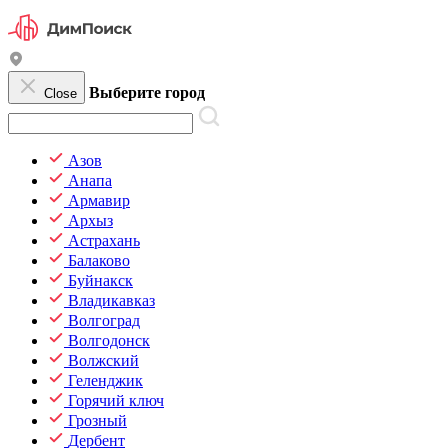
Выберите город
Close
Азов
Анапа
Армавир
Архыз
Астрахань
Балаково
Буйнакск
Владикавказ
Волгоград
Волгодонск
Волжский
Геленджик
Горячий ключ
Грозный
Дербент