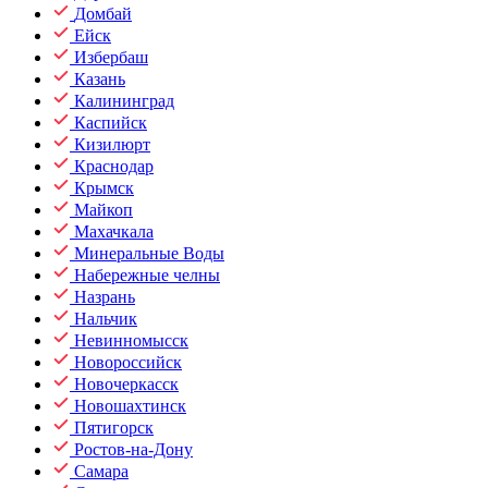
Домбай
Ейск
Избербаш
Казань
Калининград
Каспийск
Кизилюрт
Краснодар
Крымск
Майкоп
Махачкала
Минеральные Воды
Набережные челны
Назрань
Нальчик
Невинномысск
Новороссийск
Новочеркасск
Новошахтинск
Пятигорск
Ростов-на-Дону
Самара