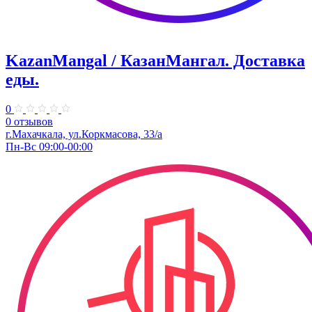
KazanMangal / КазанМангал. Доставка
еды.
0
0 отзывов
г.Махачкала, ул.Коркмасова, 33/а
Пн-Вс 09:00-00:00