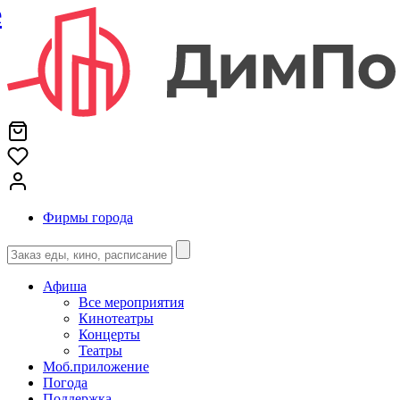
е
Фирмы города
Афиша
Все мероприятия
Кинотеатры
Концерты
Театры
Моб.приложение
Погода
Поддержка