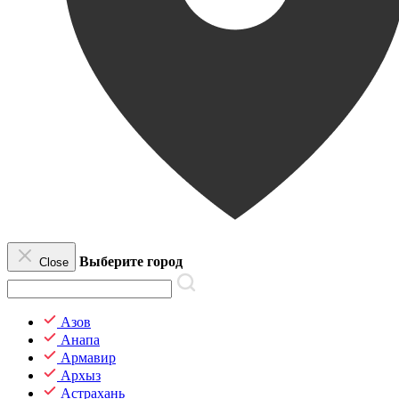
Выберите город
Close
Азов
Анапа
Армавир
Архыз
Астрахань