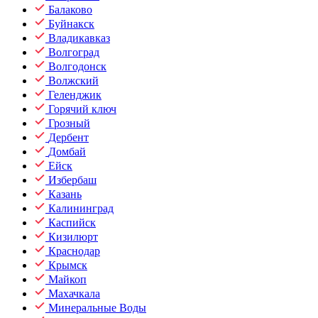
Балаково
Буйнакск
Владикавказ
Волгоград
Волгодонск
Волжский
Геленджик
Горячий ключ
Грозный
Дербент
Домбай
Ейск
Избербаш
Казань
Калининград
Каспийск
Кизилюрт
Краснодар
Крымск
Майкоп
Махачкала
Минеральные Воды