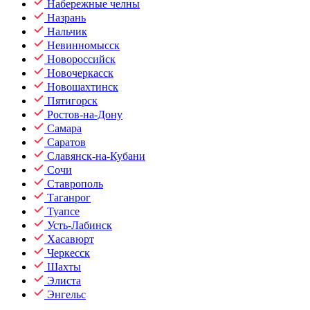
Набережные челны
Назрань
Нальчик
Невинномысск
Новороссийск
Новочеркасск
Новошахтинск
Пятигорск
Ростов-на-Дону
Самара
Саратов
Славянск-на-Кубани
Сочи
Ставрополь
Таганрог
Туапсе
Усть-Лабинск
Хасавюрт
Черкесск
Шахты
Элиста
Энгельс