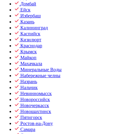
Домбай
Ейск
Избербаш
Казань
Калининград
Каспийск
Кизилюрт
Краснодар
Крымск
Майкоп
Махачкала
Минеральные Воды
Набережные челны
Назрань
Нальчик
Невинномысск
Новороссийск
Новочеркасск
Новошахтинск
Пятигорск
Ростов-на-Дону
Самара