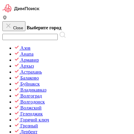
Выберите город
Close
Азов
Анапа
Армавир
Архыз
Астрахань
Балаково
Буйнакск
Владикавказ
Волгоград
Волгодонск
Волжский
Геленджик
Горячий ключ
Грозный
Дербент