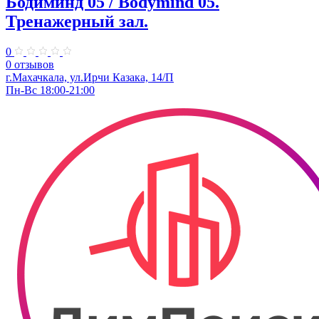
Бодиминд 05 / Bodymind 05.
Тренажерный зал.
0
0 отзывов
г.Махачкала, ул.Ирчи Казака, 14/П
Пн-Вс 18:00-21:00