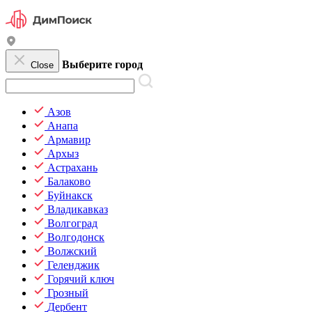
Выберите город
Close
Азов
Анапа
Армавир
Архыз
Астрахань
Балаково
Буйнакск
Владикавказ
Волгоград
Волгодонск
Волжский
Геленджик
Горячий ключ
Грозный
Дербент