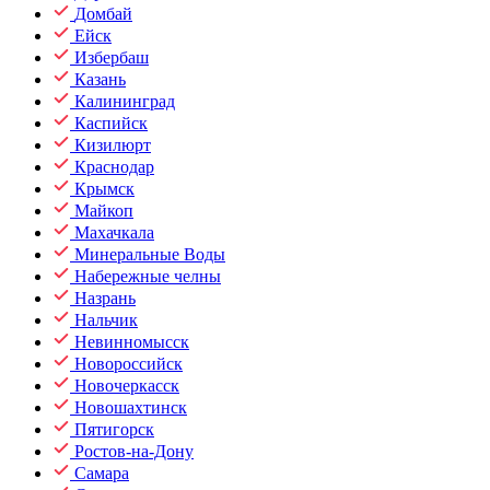
Домбай
Ейск
Избербаш
Казань
Калининград
Каспийск
Кизилюрт
Краснодар
Крымск
Майкоп
Махачкала
Минеральные Воды
Набережные челны
Назрань
Нальчик
Невинномысск
Новороссийск
Новочеркасск
Новошахтинск
Пятигорск
Ростов-на-Дону
Самара