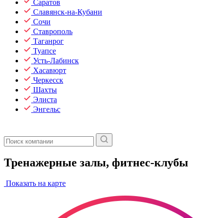
Саратов
Славянск-на-Кубани
Сочи
Ставрополь
Таганрог
Туапсе
Усть-Лабинск
Хасавюрт
Черкесск
Шахты
Элиста
Энгельс
Тренажерные залы, фитнес-клубы
Показать на карте