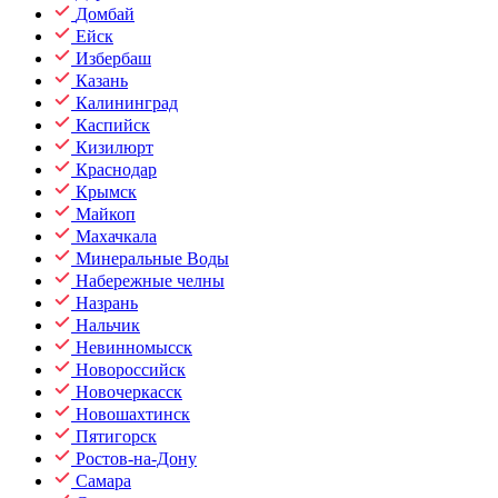
Домбай
Ейск
Избербаш
Казань
Калининград
Каспийск
Кизилюрт
Краснодар
Крымск
Майкоп
Махачкала
Минеральные Воды
Набережные челны
Назрань
Нальчик
Невинномысск
Новороссийск
Новочеркасск
Новошахтинск
Пятигорск
Ростов-на-Дону
Самара