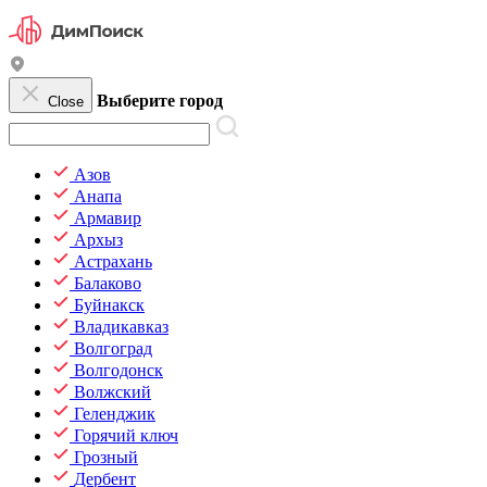
Выберите город
Close
Азов
Анапа
Армавир
Архыз
Астрахань
Балаково
Буйнакск
Владикавказ
Волгоград
Волгодонск
Волжский
Геленджик
Горячий ключ
Грозный
Дербент