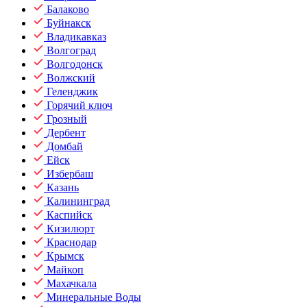
Балаково
Буйнакск
Владикавказ
Волгоград
Волгодонск
Волжский
Геленджик
Горячий ключ
Грозный
Дербент
Домбай
Ейск
Избербаш
Казань
Калининград
Каспийск
Кизилюрт
Краснодар
Крымск
Майкоп
Махачкала
Минеральные Воды