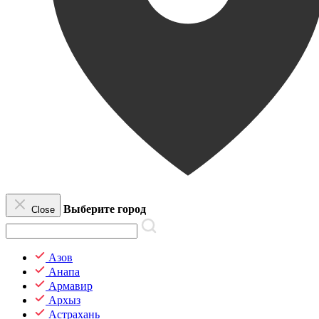
Выберите город
Close
Азов
Анапа
Армавир
Архыз
Астрахань