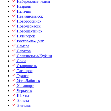
Набережные челны
Назрань
Нальчик
Невинномысск
Новороссийск
Новочеркасск
Новошахтинск
Пятигорск
Ростов-на-Дону
Самара
Саратов
Славянск-на-Кубани
Сочи
Ставрополь
Таганрог
Туапсе
Усть-Лабинск
Хасавюрт
Черкесск
Шахты
Элиста
Энгельс