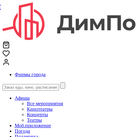
е
Фирмы города
Афиша
Все мероприятия
Кинотеатры
Концерты
Театры
Моб.приложение
Погода
Поддержка