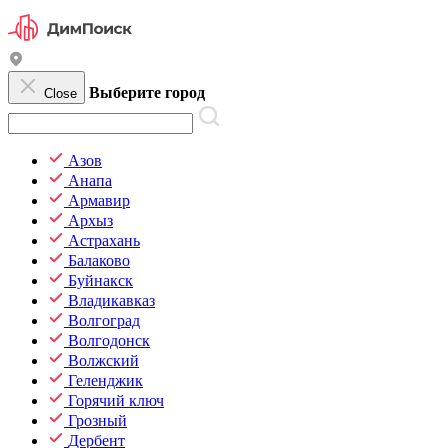
Выберите город
Close
Азов
Анапа
Армавир
Архыз
Астрахань
Балаково
Буйнакск
Владикавказ
Волгоград
Волгодонск
Волжский
Геленджик
Горячий ключ
Грозный
Дербент