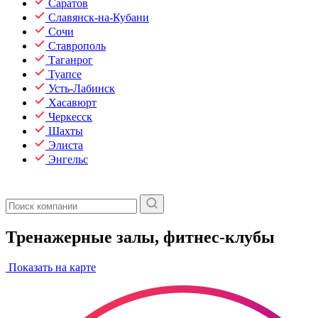
Саратов
Славянск-на-Кубани
Сочи
Ставрополь
Таганрог
Туапсе
Усть-Лабинск
Хасавюрт
Черкесск
Шахты
Элиста
Энгельс
Тренажерные залы, фитнес-клубы
Показать на карте