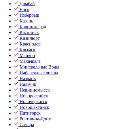
Домбай
Ейск
Избербаш
Казань
Калининград
Каспийск
Кизилюрт
Краснодар
Крымск
Майкоп
Махачкала
Минеральные Воды
Набережные челны
Назрань
Нальчик
Невинномысск
Новороссийск
Новочеркасск
Новошахтинск
Пятигорск
Ростов-на-Дону
Самара