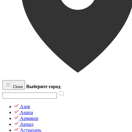
Выберите город
Close
Азов
Анапа
Армавир
Архыз
Астрахань