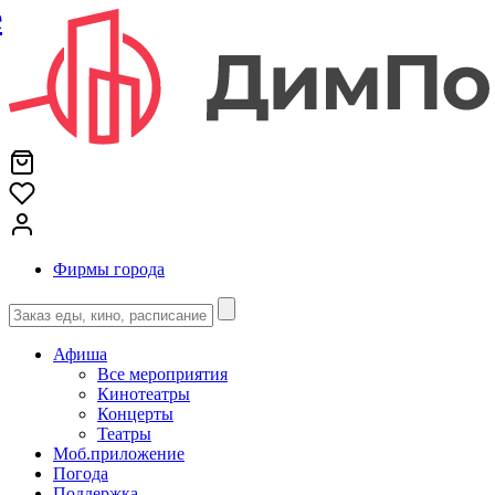
е
Фирмы города
Афиша
Все мероприятия
Кинотеатры
Концерты
Театры
Моб.приложение
Погода
Поддержка