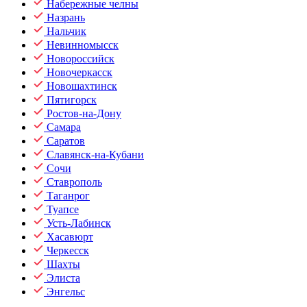
Набережные челны
Назрань
Нальчик
Невинномысск
Новороссийск
Новочеркасск
Новошахтинск
Пятигорск
Ростов-на-Дону
Самара
Саратов
Славянск-на-Кубани
Сочи
Ставрополь
Таганрог
Туапсе
Усть-Лабинск
Хасавюрт
Черкесск
Шахты
Элиста
Энгельс