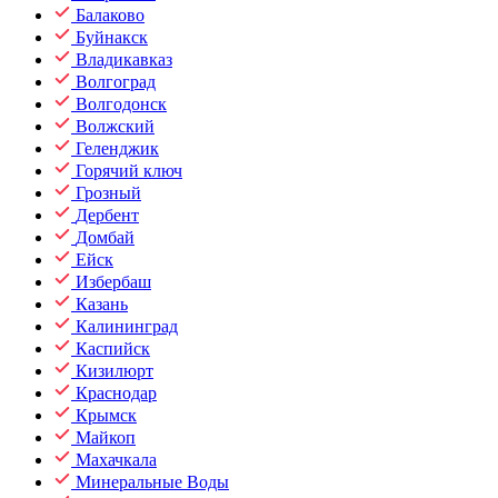
Балаково
Буйнакск
Владикавказ
Волгоград
Волгодонск
Волжский
Геленджик
Горячий ключ
Грозный
Дербент
Домбай
Ейск
Избербаш
Казань
Калининград
Каспийск
Кизилюрт
Краснодар
Крымск
Майкоп
Махачкала
Минеральные Воды