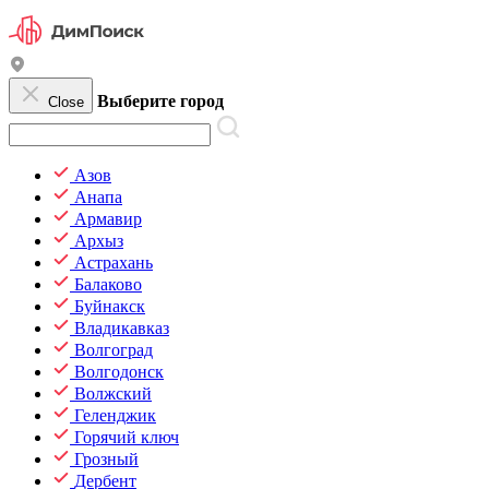
Выберите город
Close
Азов
Анапа
Армавир
Архыз
Астрахань
Балаково
Буйнакск
Владикавказ
Волгоград
Волгодонск
Волжский
Геленджик
Горячий ключ
Грозный
Дербент