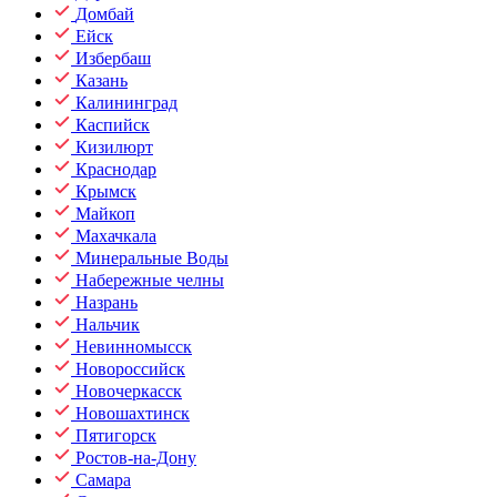
Домбай
Ейск
Избербаш
Казань
Калининград
Каспийск
Кизилюрт
Краснодар
Крымск
Майкоп
Махачкала
Минеральные Воды
Набережные челны
Назрань
Нальчик
Невинномысск
Новороссийск
Новочеркасск
Новошахтинск
Пятигорск
Ростов-на-Дону
Самара