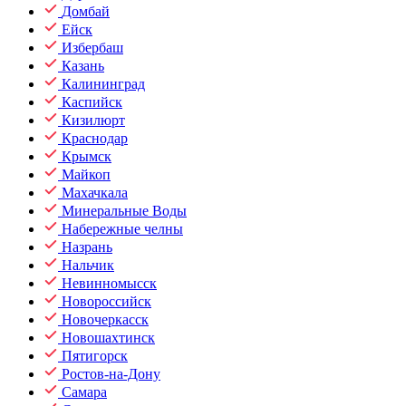
Домбай
Ейск
Избербаш
Казань
Калининград
Каспийск
Кизилюрт
Краснодар
Крымск
Майкоп
Махачкала
Минеральные Воды
Набережные челны
Назрань
Нальчик
Невинномысск
Новороссийск
Новочеркасск
Новошахтинск
Пятигорск
Ростов-на-Дону
Самара