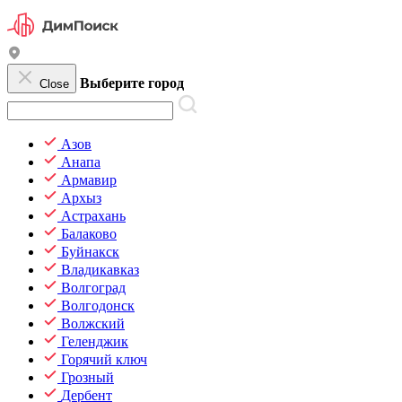
Выберите город
Close
Азов
Анапа
Армавир
Архыз
Астрахань
Балаково
Буйнакск
Владикавказ
Волгоград
Волгодонск
Волжский
Геленджик
Горячий ключ
Грозный
Дербент