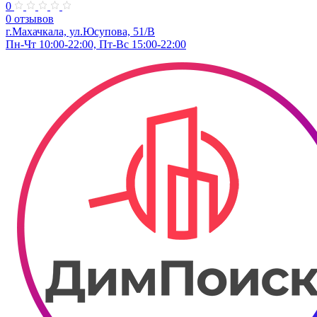
0
0 отзывов
г.Махачкала, ул.​Юсупова, 51/В
Пн-Чт 10:00-22:00, Пт-Вс 15:00-22:00