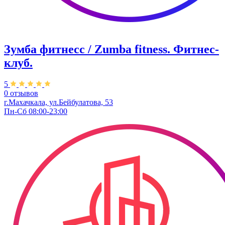
Зумба фитнесс / Zumba fitness. Фитнес-
клуб.
5
0 отзывов
г.Махачкала, ул.Бейбулатова, 53
Пн-Сб 08:00-23:00