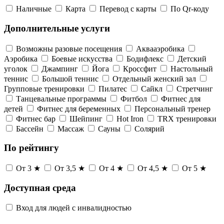
Наличные
Карта
Перевод с карты
По Qr-коду
Дополнительные услуги
Возможны разовые посещения
Аквааэробика
Аэробика
Боевые искусства
Бодифлекс
Детский
уголок
Джампинг
Йога
Кроссфит
Настольный
теннис
Большой теннис
Отдельный женский зал
Групповые тренировки
Пилатес
Сайкл
Стретчинг
Танцевальные программы
Фитбол
Фитнес для
детей
Фитнес для беременных
Персональный тренер
Фитнес бар
Шейпинг
Hot Iron
TRX тренировки
Бассейн
Массаж
Сауны
Солярий
По рейтингу
От 3 ★
От 3,5 ★
От 4 ★
От 4,5 ★
От 5 ★
Доступная среда
Вход для людей с инвалидностью