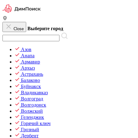
Выберите город
Close
Азов
Анапа
Армавир
Архыз
Астрахань
Балаково
Буйнакск
Владикавказ
Волгоград
Волгодонск
Волжский
Геленджик
Горячий ключ
Грозный
Дербент