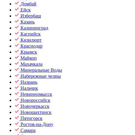
Домбай
Ейск
Избербаш
Казань
Калининград
Каспийск
Кизилюрт
Краснодар
Крымск
Майкоп
Махачкала
Минеральные Воды
Набережные челны
Назрань
Нальчик
Невинномысск
Новороссийск
Новочеркасск
Новошахтинск
Пятигорск
Ростов-на-Дону
Самара