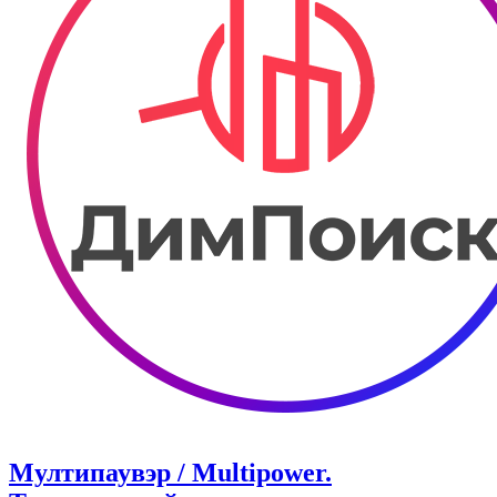
Мултипаувэр / Multipower.