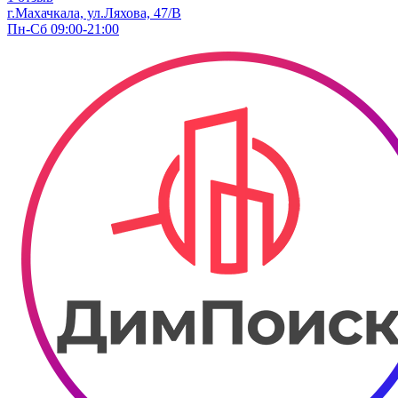
г.Махачкала, ул.Ляхова, 47/В
Пн-Сб 09:00-21:00