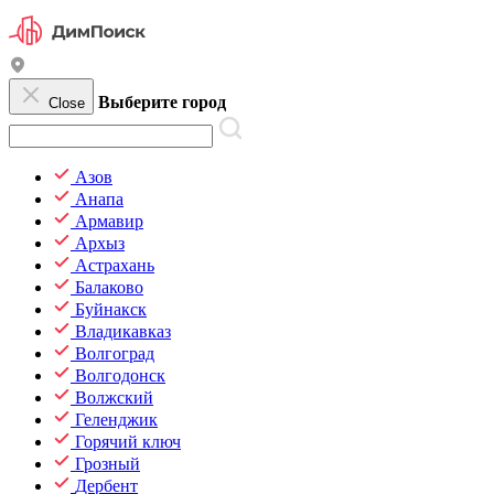
Выберите город
Close
Азов
Анапа
Армавир
Архыз
Астрахань
Балаково
Буйнакск
Владикавказ
Волгоград
Волгодонск
Волжский
Геленджик
Горячий ключ
Грозный
Дербент