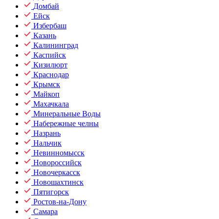
Домбай
Ейск
Избербаш
Казань
Калининград
Каспийск
Кизилюрт
Краснодар
Крымск
Майкоп
Махачкала
Минеральные Воды
Набережные челны
Назрань
Нальчик
Невинномысск
Новороссийск
Новочеркасск
Новошахтинск
Пятигорск
Ростов-на-Дону
Самара