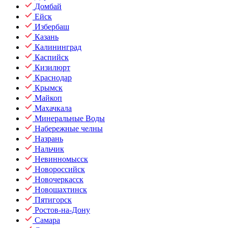
Домбай
Ейск
Избербаш
Казань
Калининград
Каспийск
Кизилюрт
Краснодар
Крымск
Майкоп
Махачкала
Минеральные Воды
Набережные челны
Назрань
Нальчик
Невинномысск
Новороссийск
Новочеркасск
Новошахтинск
Пятигорск
Ростов-на-Дону
Самара