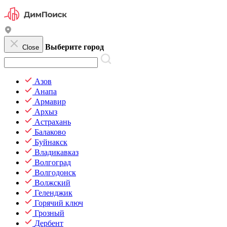
Выберите город
Close
Азов
Анапа
Армавир
Архыз
Астрахань
Балаково
Буйнакск
Владикавказ
Волгоград
Волгодонск
Волжский
Геленджик
Горячий ключ
Грозный
Дербент