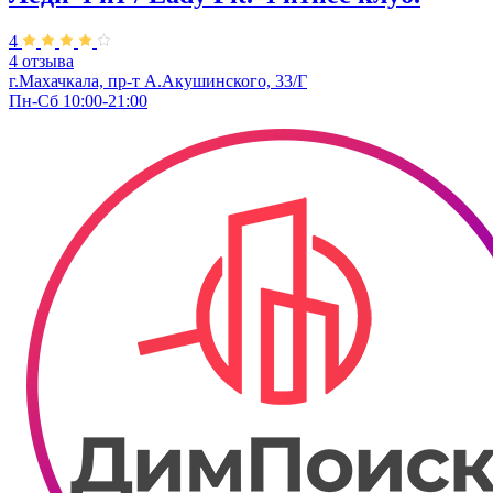
4
4 отзыва
г.Махачкала, пр-т А.Акушинского, 33/Г
Пн-Сб 10:00-21:00