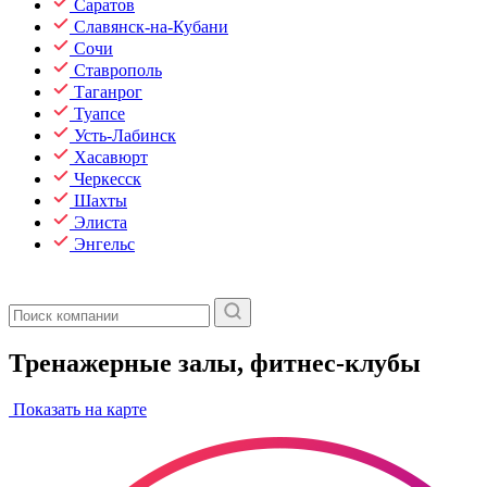
Саратов
Славянск-на-Кубани
Сочи
Ставрополь
Таганрог
Туапсе
Усть-Лабинск
Хасавюрт
Черкесск
Шахты
Элиста
Энгельс
Тренажерные залы, фитнес-клубы
Показать на карте