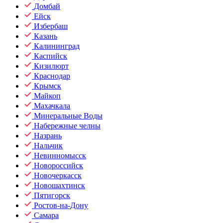
Домбай
Ейск
Избербаш
Казань
Калининград
Каспийск
Кизилюрт
Краснодар
Крымск
Майкоп
Махачкала
Минеральные Воды
Набережные челны
Назрань
Нальчик
Невинномысск
Новороссийск
Новочеркасск
Новошахтинск
Пятигорск
Ростов-на-Дону
Самара