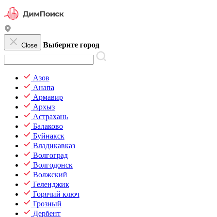
Выберите город
Close
Азов
Анапа
Армавир
Архыз
Астрахань
Балаково
Буйнакск
Владикавказ
Волгоград
Волгодонск
Волжский
Геленджик
Горячий ключ
Грозный
Дербент