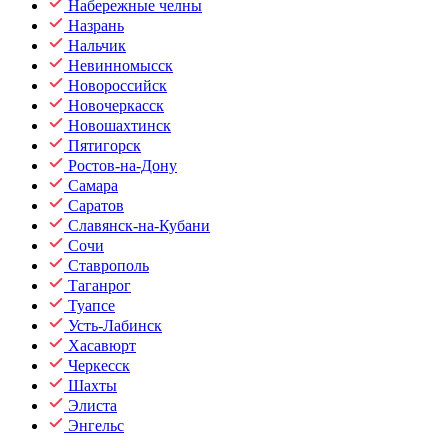
Набережные челны
Назрань
Нальчик
Невинномысск
Новороссийск
Новочеркасск
Новошахтинск
Пятигорск
Ростов-на-Дону
Самара
Саратов
Славянск-на-Кубани
Сочи
Ставрополь
Таганрог
Туапсе
Усть-Лабинск
Хасавюрт
Черкесск
Шахты
Элиста
Энгельс