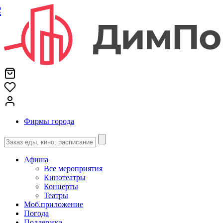
е
Фирмы города
Афиша
Все мероприятия
Кинотеатры
Концерты
Театры
Моб.приложение
Погода
Поддержка