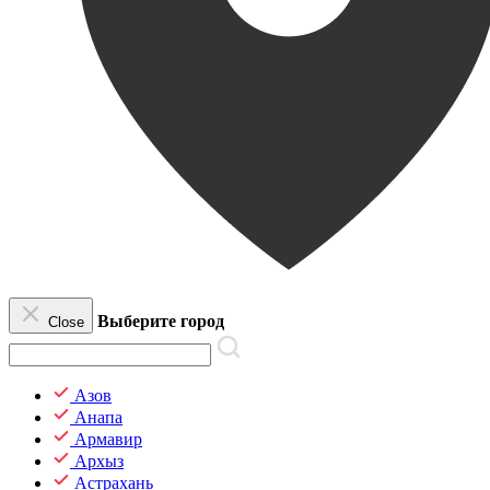
Выберите город
Close
Азов
Анапа
Армавир
Архыз
Астрахань