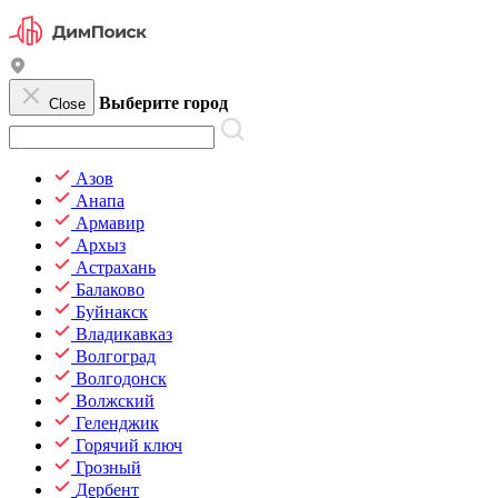
Выберите город
Close
Азов
Анапа
Армавир
Архыз
Астрахань
Балаково
Буйнакск
Владикавказ
Волгоград
Волгодонск
Волжский
Геленджик
Горячий ключ
Грозный
Дербент