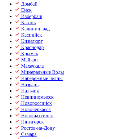
Домбай
Ейск
Избербаш
Казань
Калининград
Каспийск
Кизилюрт
Краснодар
Крымск
Майкоп
Махачкала
Минеральные Воды
Набережные челны
Назрань
Нальчик
Невинномысск
Новороссийск
Новочеркасск
Новошахтинск
Пятигорск
Ростов-на-Дону
Самара