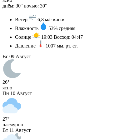
ясно
днём: 30°
ночью: 30°
Ветер
6,8 м/с
в-ю.в
Влажность
53%
средняя
Солнце
19:03
Восход: 04:47
Давление
1007
мм. рт. ст.
Вс
09 Август
26°
ясно
Пн
10 Август
27°
пасмурно
Вт
11 Август