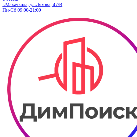
г.Махачкала, ул.Ляхова, 47/В
Пн-Сб 09:00-21:00