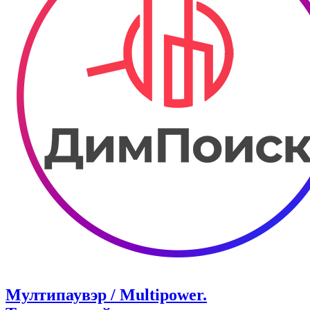
Мултипаувэр / Multipower.