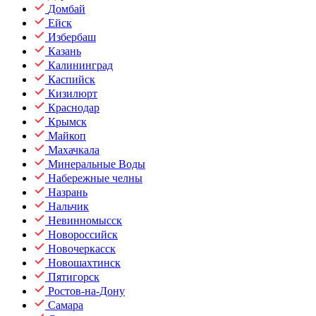
Домбай
Ейск
Избербаш
Казань
Калининград
Каспийск
Кизилюрт
Краснодар
Крымск
Майкоп
Махачкала
Минеральные Воды
Набережные челны
Назрань
Нальчик
Невинномысск
Новороссийск
Новочеркасск
Новошахтинск
Пятигорск
Ростов-на-Дону
Самара