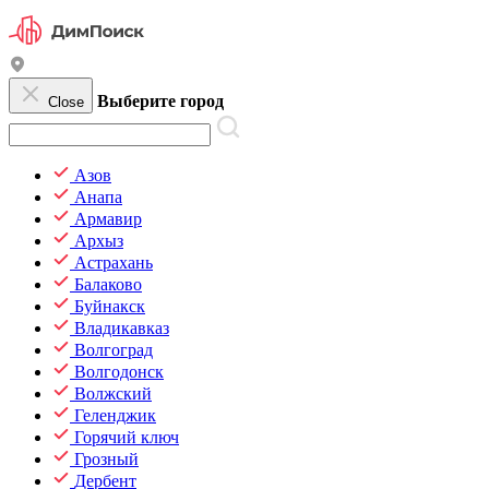
Выберите город
Close
Азов
Анапа
Армавир
Архыз
Астрахань
Балаково
Буйнакск
Владикавказ
Волгоград
Волгодонск
Волжский
Геленджик
Горячий ключ
Грозный
Дербент