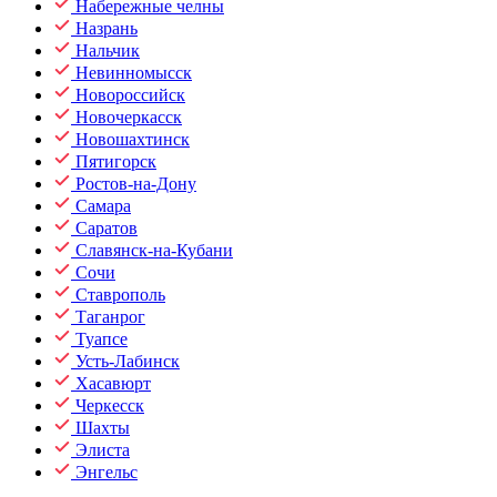
Набережные челны
Назрань
Нальчик
Невинномысск
Новороссийск
Новочеркасск
Новошахтинск
Пятигорск
Ростов-на-Дону
Самара
Саратов
Славянск-на-Кубани
Сочи
Ставрополь
Таганрог
Туапсе
Усть-Лабинск
Хасавюрт
Черкесск
Шахты
Элиста
Энгельс