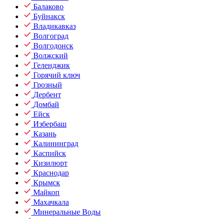
Балаково
Буйнакск
Владикавказ
Волгоград
Волгодонск
Волжский
Геленджик
Горячий ключ
Грозный
Дербент
Домбай
Ейск
Избербаш
Казань
Калининград
Каспийск
Кизилюрт
Краснодар
Крымск
Майкоп
Махачкала
Минеральные Воды