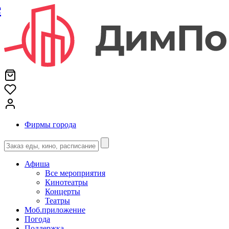
е
Фирмы города
Афиша
Все мероприятия
Кинотеатры
Концерты
Театры
Моб.приложение
Погода
Поддержка