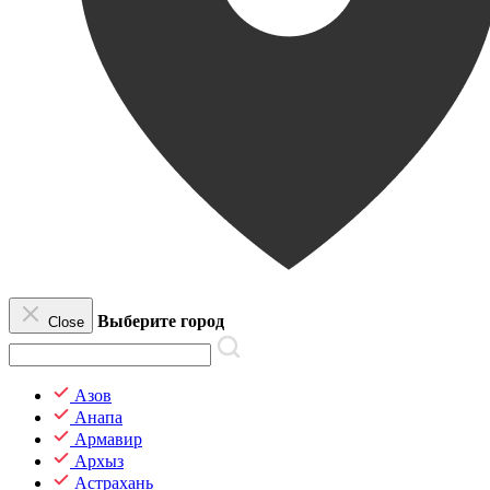
Выберите город
Close
Азов
Анапа
Армавир
Архыз
Астрахань