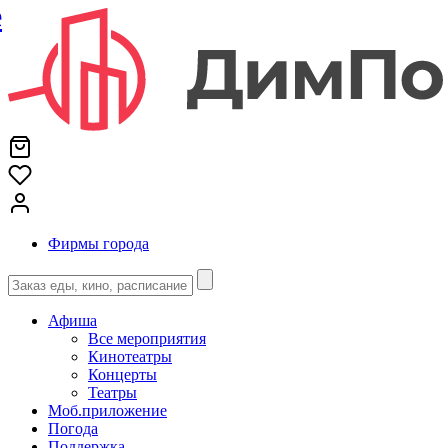
е
Фирмы города
Афиша
Все мероприятия
Кинотеатры
Концерты
Театры
Моб.приложение
Погода
Поддержка