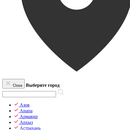
Выберите город
Close
Азов
Анапа
Армавир
Архыз
Астрахань