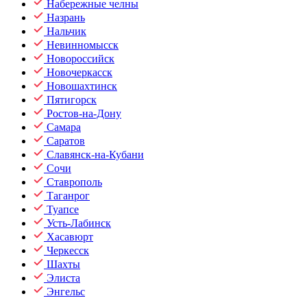
Набережные челны
Назрань
Нальчик
Невинномысск
Новороссийск
Новочеркасск
Новошахтинск
Пятигорск
Ростов-на-Дону
Самара
Саратов
Славянск-на-Кубани
Сочи
Ставрополь
Таганрог
Туапсе
Усть-Лабинск
Хасавюрт
Черкесск
Шахты
Элиста
Энгельс