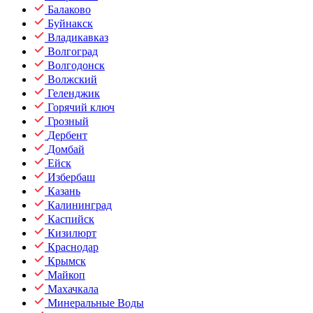
Балаково
Буйнакск
Владикавказ
Волгоград
Волгодонск
Волжский
Геленджик
Горячий ключ
Грозный
Дербент
Домбай
Ейск
Избербаш
Казань
Калининград
Каспийск
Кизилюрт
Краснодар
Крымск
Майкоп
Махачкала
Минеральные Воды