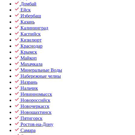
Домбай
Ейск
Избербаш
Казань
Калининград
Каспийск
Кизилюрт
Краснодар
Крымск
Майкоп
Махачкала
Минеральные Воды
Набережные челны
Назрань
Нальчик
Невинномысск
Новороссийск
Новочеркасск
Новошахтинск
Пятигорск
Ростов-на-Дону
Самара