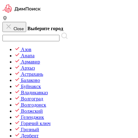
Выберите город
Close
Азов
Анапа
Армавир
Архыз
Астрахань
Балаково
Буйнакск
Владикавказ
Волгоград
Волгодонск
Волжский
Геленджик
Горячий ключ
Грозный
Дербент