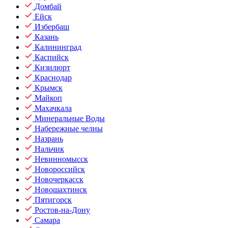
Домбай
Ейск
Избербаш
Казань
Калининград
Каспийск
Кизилюрт
Краснодар
Крымск
Майкоп
Махачкала
Минеральные Воды
Набережные челны
Назрань
Нальчик
Невинномысск
Новороссийск
Новочеркасск
Новошахтинск
Пятигорск
Ростов-на-Дону
Самара