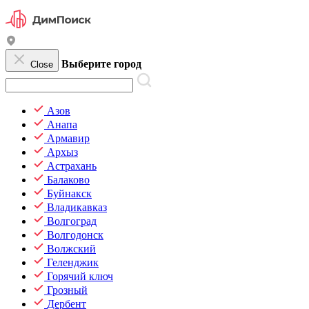
Выберите город
Close
Азов
Анапа
Армавир
Архыз
Астрахань
Балаково
Буйнакск
Владикавказ
Волгоград
Волгодонск
Волжский
Геленджик
Горячий ключ
Грозный
Дербент