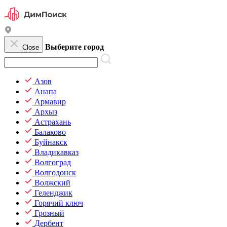
Выберите город
Close
Азов
Анапа
Армавир
Архыз
Астрахань
Балаково
Буйнакск
Владикавказ
Волгоград
Волгодонск
Волжский
Геленджик
Горячий ключ
Грозный
Дербент