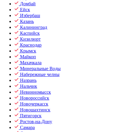
Домбай
Ейск
Избербаш
Казань
Калининград
Каспийск
Кизилюрт
Краснодар
Крымск
Майкоп
Махачкала
Минеральные Воды
Набережные челны
Назрань
Нальчик
Невинномысск
Новороссийск
Новочеркасск
Новошахтинск
Пятигорск
Ростов-на-Дону
Самара