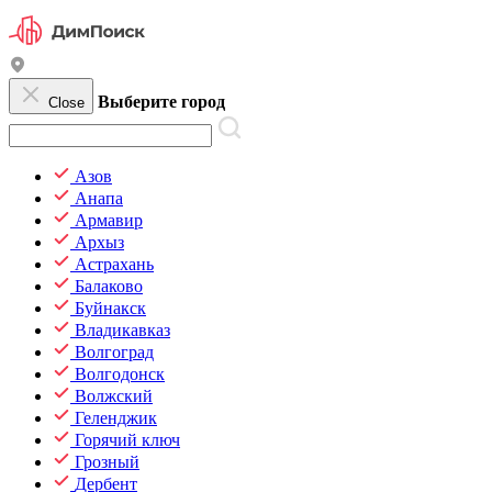
Выберите город
Close
Азов
Анапа
Армавир
Архыз
Астрахань
Балаково
Буйнакск
Владикавказ
Волгоград
Волгодонск
Волжский
Геленджик
Горячий ключ
Грозный
Дербент