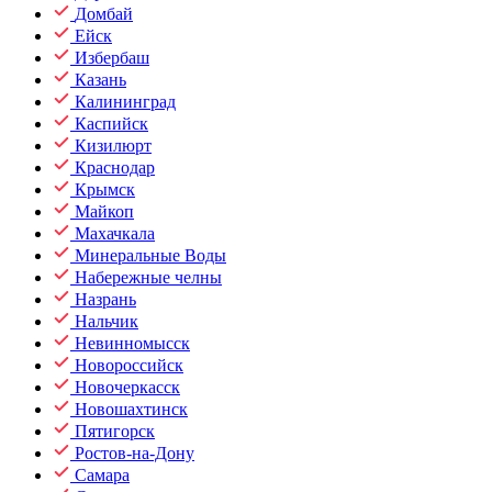
Домбай
Ейск
Избербаш
Казань
Калининград
Каспийск
Кизилюрт
Краснодар
Крымск
Майкоп
Махачкала
Минеральные Воды
Набережные челны
Назрань
Нальчик
Невинномысск
Новороссийск
Новочеркасск
Новошахтинск
Пятигорск
Ростов-на-Дону
Самара