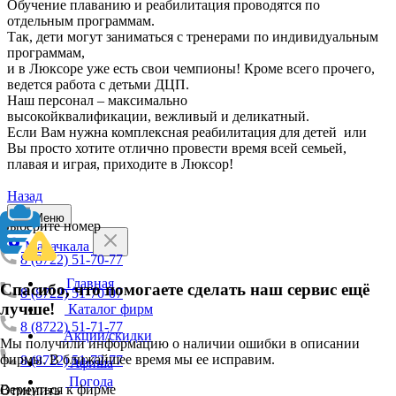
Обучение плаванию и реабилитация проводятся по
отдельным программам.
Так, дети могут заниматься с тренерами по индивидуальным
программам,
и в Люксоре уже есть свои чемпионы! Кроме всего прочего,
ведется работа с детьми ДЦП.
Наш персонал – максимально
высокойквалификации, вежливый и деликатный.
Если Вам нужна комплексная реабилитация для детей или
Вы просто хотите отлично провести время всей семьей,
плавая и играя, приходите в Люксор!
Назад
Меню
Выберите номер
Махачкала
8 (8722) 51-70-77
Главная
Спасибо, что помогаете сделать наш сервис ещё
8 (8722) 51-70-07
лучше!
Каталог фирм
8 (8722) 51-71-77
Акции/скидки
Мы получили информацию о наличии ошибки в описании
фирмы. В ближайшее время мы ее исправим.
8 (8722) 51-72-77
Афиша
Погода
Вернуться к фирме
Отменить