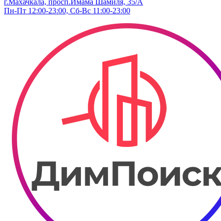
г.Махачкала, ​просп.Имама Шамиля, 35/А
Пн-Пт 12:00-23:00, Сб-Вс 11:00-23:00