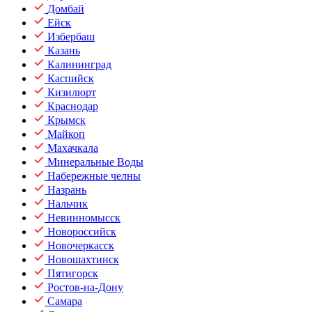
Домбай
Ейск
Избербаш
Казань
Калининград
Каспийск
Кизилюрт
Краснодар
Крымск
Майкоп
Махачкала
Минеральные Воды
Набережные челны
Назрань
Нальчик
Невинномысск
Новороссийск
Новочеркасск
Новошахтинск
Пятигорск
Ростов-на-Дону
Самара