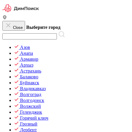
Выберите город
Close
Азов
Анапа
Армавир
Архыз
Астрахань
Балаково
Буйнакск
Владикавказ
Волгоград
Волгодонск
Волжский
Геленджик
Горячий ключ
Грозный
Дербент