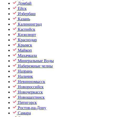
Домбай
Ейск
Избербаш
Казань
Калининград
Каспийск
Кизилюрт
Краснодар
Крымск
Майкоп
Махачкала
Минеральные Воды
Набережные челны
Назрань
Нальчик
Невинномысск
Новороссийск
Новочеркасск
Новошахтинск
Пятигорск
Ростов-на-Дону
Самара