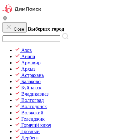
Выберите город
Close
Азов
Анапа
Армавир
Архыз
Астрахань
Балаково
Буйнакск
Владикавказ
Волгоград
Волгодонск
Волжский
Геленджик
Горячий ключ
Грозный
Дербент