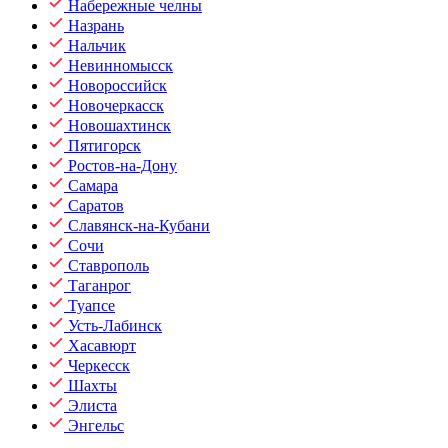
Набережные челны
Назрань
Нальчик
Невинномысск
Новороссийск
Новочеркасск
Новошахтинск
Пятигорск
Ростов-на-Дону
Самара
Саратов
Славянск-на-Кубани
Сочи
Ставрополь
Таганрог
Туапсе
Усть-Лабинск
Хасавюрт
Черкесск
Шахты
Элиста
Энгельс