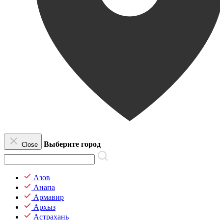
Выберите город
Close
Азов
Анапа
Армавир
Архыз
Астрахань