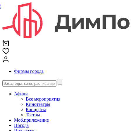
е
Фирмы города
Афиша
Все мероприятия
Кинотеатры
Концерты
Театры
Моб.приложение
Погода
Поддержка