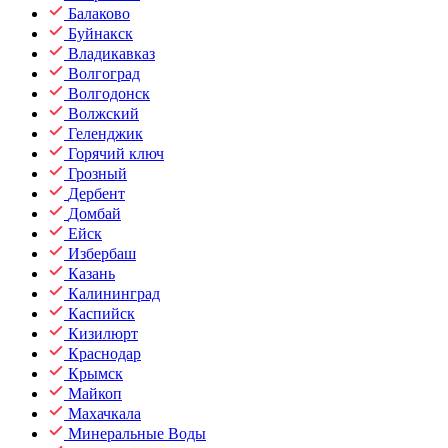
Балаково
Буйнакск
Владикавказ
Волгоград
Волгодонск
Волжский
Геленджик
Горячий ключ
Грозный
Дербент
Домбай
Ейск
Избербаш
Казань
Калининград
Каспийск
Кизилюрт
Краснодар
Крымск
Майкоп
Махачкала
Минеральные Воды