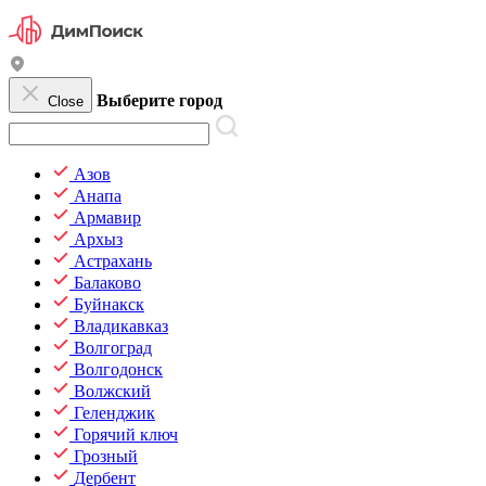
Выберите город
Close
Азов
Анапа
Армавир
Архыз
Астрахань
Балаково
Буйнакск
Владикавказ
Волгоград
Волгодонск
Волжский
Геленджик
Горячий ключ
Грозный
Дербент