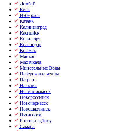
Домбай
Ейск
Избербаш
Казань
Калининград
Каспийск
Кизилюрт
Краснодар
Крымск
Майкоп
Махачкала
Минеральные Воды
Набережные челны
Назрань
Нальчик
Невинномысск
Новороссийск
Новочеркасск
Новошахтинск
Пятигорск
Ростов-на-Дону
Самара