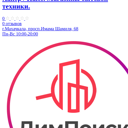
техники.
0
0 отзывов
г.Махачкала, просп.Имама Шамиля, 68
Пн-Вс 10:00-20:00