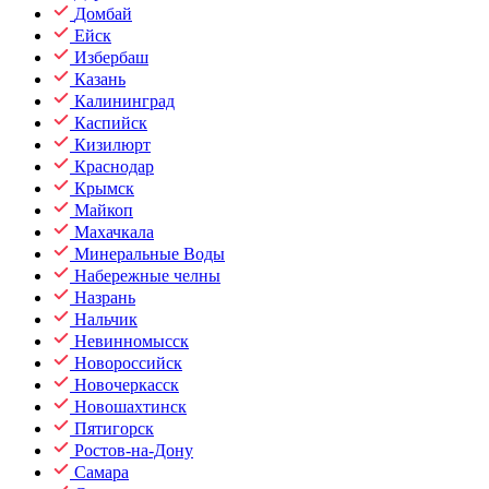
Домбай
Ейск
Избербаш
Казань
Калининград
Каспийск
Кизилюрт
Краснодар
Крымск
Майкоп
Махачкала
Минеральные Воды
Набережные челны
Назрань
Нальчик
Невинномысск
Новороссийск
Новочеркасск
Новошахтинск
Пятигорск
Ростов-на-Дону
Самара