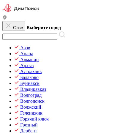
Выберите город
Close
Азов
Анапа
Армавир
Архыз
Астрахань
Балаково
Буйнакск
Владикавказ
Волгоград
Волгодонск
Волжский
Геленджик
Горячий ключ
Грозный
Дербент