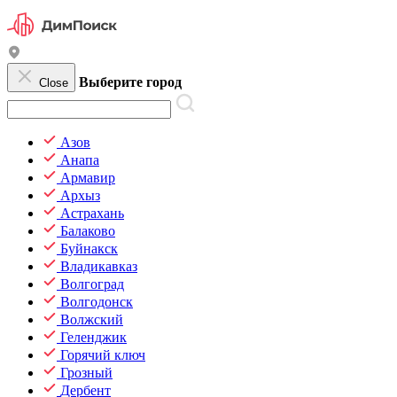
Выберите город
Close
Азов
Анапа
Армавир
Архыз
Астрахань
Балаково
Буйнакск
Владикавказ
Волгоград
Волгодонск
Волжский
Геленджик
Горячий ключ
Грозный
Дербент