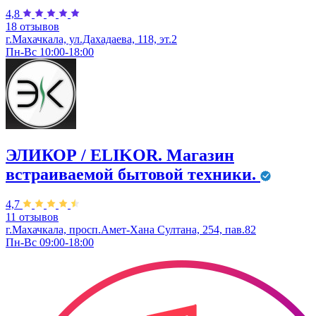
4,8
18 отзывов
г.Махачкала, ул.Дахадаева, 118, эт.2
Пн-Вс 10:00-18:00
ЭЛИКОР / ELIKOR. Магазин
встраиваемой бытовой техники.
4,7
11 отзывов
г.Махачкала, просп.Амет-Хана Султана, 254, пав.82
Пн-Вс 09:00-18:00