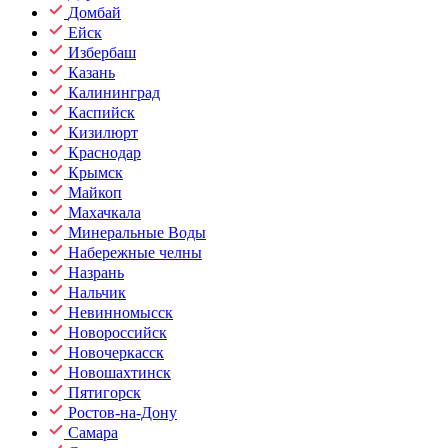
Домбай
Ейск
Избербаш
Казань
Калининград
Каспийск
Кизилюрт
Краснодар
Крымск
Майкоп
Махачкала
Минеральные Воды
Набережные челны
Назрань
Нальчик
Невинномысск
Новороссийск
Новочеркасск
Новошахтинск
Пятигорск
Ростов-на-Дону
Самара