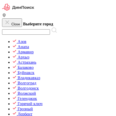
Выберите город
Close
Азов
Анапа
Армавир
Архыз
Астрахань
Балаково
Буйнакск
Владикавказ
Волгоград
Волгодонск
Волжский
Геленджик
Горячий ключ
Грозный
Дербент