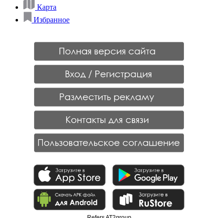
Карта
Избранное
Refers AT2group