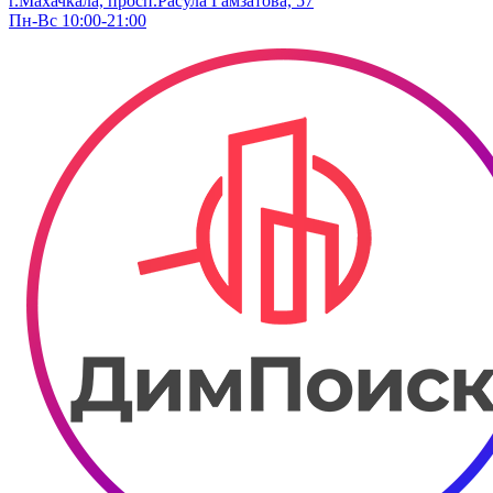
г.Махачкала, просп.Расула Гамзатова, 57
Пн-Вс 10:00-21:00