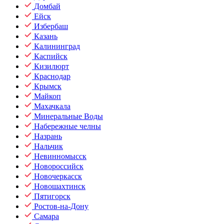
Домбай
Ейск
Избербаш
Казань
Калининград
Каспийск
Кизилюрт
Краснодар
Крымск
Майкоп
Махачкала
Минеральные Воды
Набережные челны
Назрань
Нальчик
Невинномысск
Новороссийск
Новочеркасск
Новошахтинск
Пятигорск
Ростов-на-Дону
Самара