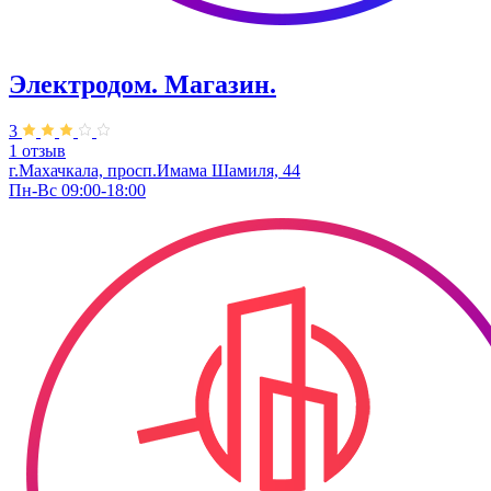
Электродом. Магазин.
3
1 отзыв
г.Махачкала, ​просп.Имама Шамиля, 44
Пн-Вс 09:00-18:00