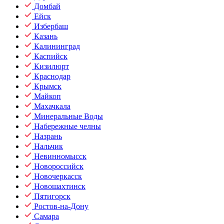
Домбай
Ейск
Избербаш
Казань
Калининград
Каспийск
Кизилюрт
Краснодар
Крымск
Майкоп
Махачкала
Минеральные Воды
Набережные челны
Назрань
Нальчик
Невинномысск
Новороссийск
Новочеркасск
Новошахтинск
Пятигорск
Ростов-на-Дону
Самара