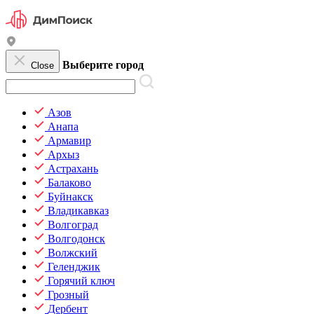
Выберите город
Close
Азов
Анапа
Армавир
Архыз
Астрахань
Балаково
Буйнакск
Владикавказ
Волгоград
Волгодонск
Волжский
Геленджик
Горячий ключ
Грозный
Дербент