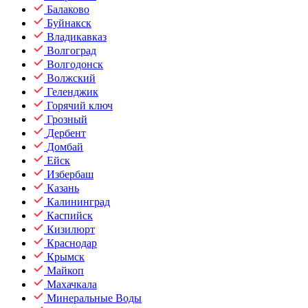
Балаково
Буйнакск
Владикавказ
Волгоград
Волгодонск
Волжский
Геленджик
Горячий ключ
Грозный
Дербент
Домбай
Ейск
Избербаш
Казань
Калининград
Каспийск
Кизилюрт
Краснодар
Крымск
Майкоп
Махачкала
Минеральные Воды