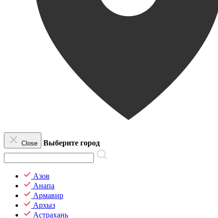
Выберите город
Close
Азов
Анапа
Армавир
Архыз
Астрахань