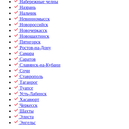
Набережные челны
Назрань
Нальчик
Невинномысск
Новороссийск
Новочеркасск
Новошахтинск
Пятигорск
Ростов-на-Дону
Самара
Саратов
Славянск-на-Кубани
Сочи
Ставрополь
Таганрог
Туапсе
Усть-Лабинск
Хасавюрт
Черкесск
Шахты
Элиста
Энгельс