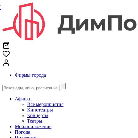
е
Фирмы города
Афиша
Все мероприятия
Кинотеатры
Концерты
Театры
Моб.приложение
Погода
Поддержка