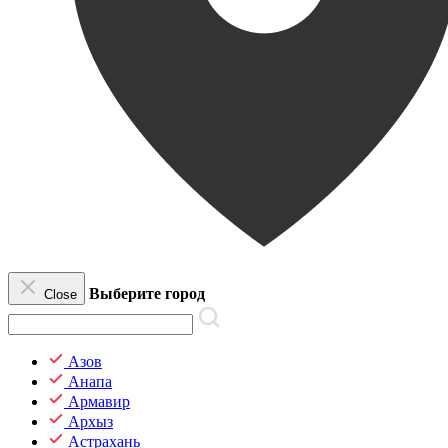
Выберите город
Close
Азов
Анапа
Армавир
Архыз
Астрахань