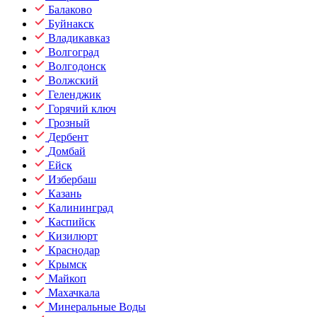
Балаково
Буйнакск
Владикавказ
Волгоград
Волгодонск
Волжский
Геленджик
Горячий ключ
Грозный
Дербент
Домбай
Ейск
Избербаш
Казань
Калининград
Каспийск
Кизилюрт
Краснодар
Крымск
Майкоп
Махачкала
Минеральные Воды