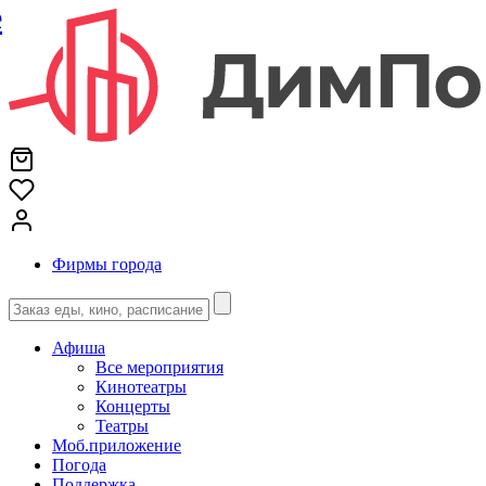
е
Фирмы города
Афиша
Все мероприятия
Кинотеатры
Концерты
Театры
Моб.приложение
Погода
Поддержка