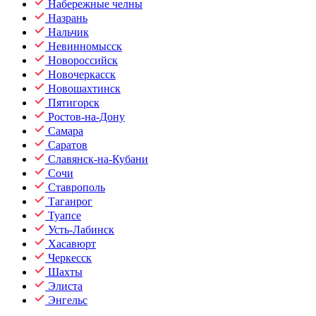
Набережные челны
Назрань
Нальчик
Невинномысск
Новороссийск
Новочеркасск
Новошахтинск
Пятигорск
Ростов-на-Дону
Самара
Саратов
Славянск-на-Кубани
Сочи
Ставрополь
Таганрог
Туапсе
Усть-Лабинск
Хасавюрт
Черкесск
Шахты
Элиста
Энгельс